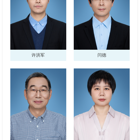
许洪军
闫德