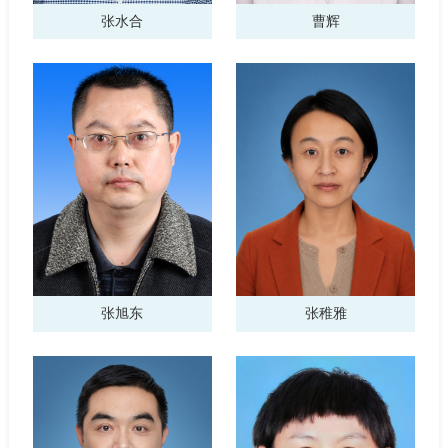
张水合
曹辉
张旭东
张稚雅