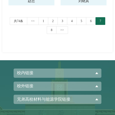
赵忠
刘晓真
共74条
<<
1
2
3
4
5
6
7
8
>>